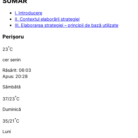
SUMAR
I. Introducere
II. Contextul elaborării strategiei
III. Elaborarea strategiei – principii de bază utilizate
Perișoru
°
23
C
cer senin
Răsărit: 06:03
Apus: 20:28
Sâmbătă
°
37/23
C
Duminică
°
35/21
C
Luni