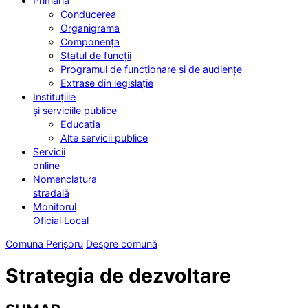
Primăria
Conducerea
Organigrama
Componența
Statul de funcții
Programul de funcționare și de audiențe
Extrase din legislație
Instituțiile
și serviciile publice
Educația
Alte servicii publice
Servicii
online
Nomenclatura
stradală
Monitorul
Oficial Local
Comuna Perișoru
Despre comună
Strategia de dezvoltare